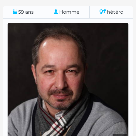
59
ans
Homme
hétéro