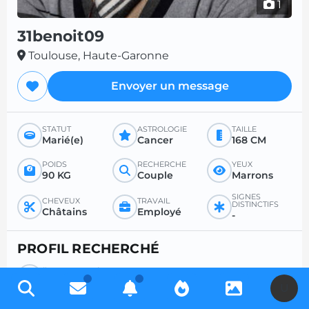
1
31benoit09
Toulouse, Haute-Garonne
Envoyer un message
STATUT
ASTROLOGIE
TAILLE
Marié(e)
Cancer
168 CM
POIDS
RECHERCHE
YEUX
90 KG
Couple
Marrons
SIGNES
CHEVEUX
TRAVAIL
DISTINCTIFS
Châtains
Employé
-
PROFIL RECHERCHÉ
ÂGE SOUHAITÉ
-
U