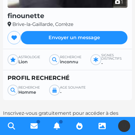
1
finounette
Brive-la-Gaillarde, Corrèze
Envoyer un message
SIGNES
ASTROLOGIE
RECHERCHE
DISTINCTIFS
Lion
inconnu
-
PROFIL RECHERCHÉ
RECHERCHE
ÂGE SOUHAITÉ
Homme
-
Inscrivez-vous gratuitement pour accéder à des
milliers de profils et multipliez les chances de
U
contacts en complétant votre description.