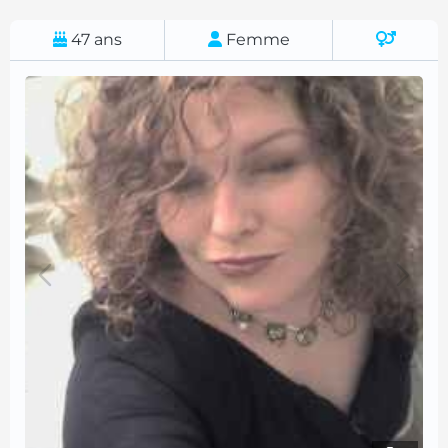
47
ans
Femme