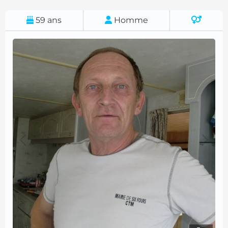
59
ans
Homme