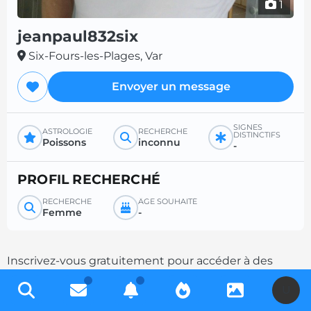
1
jeanpaul832six
Six-Fours-les-Plages, Var
Envoyer un message
SIGNES
ASTROLOGIE
RECHERCHE
DISTINCTIFS
Poissons
inconnu
-
PROFIL RECHERCHÉ
RECHERCHE
ÂGE SOUHAITÉ
Femme
-
Inscrivez-vous gratuitement pour accéder à des
milliers de profils et multipliez les chances de
U
contacts en complétant votre description.