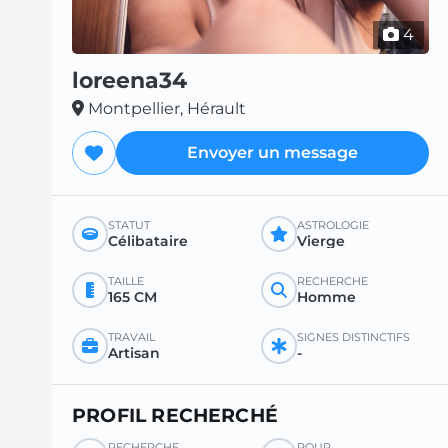
4
loreena34
Montpellier, Hérault
Envoyer un message
STATUT
ASTROLOGIE
Célibataire
Vierge
TAILLE
RECHERCHE
165 CM
Homme
TRAVAIL
SIGNES DISTINCTIFS
Artisan
-
PROFIL RECHERCHÉ
RECHERCHE
POUR