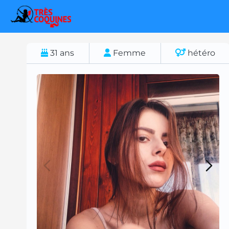
31
ans
Femme
hétéro