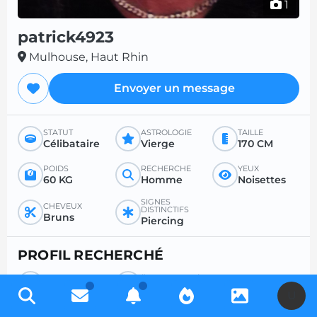
1
patrick4923
Mulhouse, Haut Rhin
Envoyer un message
STATUT
ASTROLOGIE
TAILLE
Célibataire
Vierge
170 CM
POIDS
RECHERCHE
YEUX
60 KG
Homme
Noisettes
SIGNES
CHEVEUX
DISTINCTIFS
Bruns
Piercing
PROFIL RECHERCHÉ
RECHERCHE
ÂGE SOUHAITÉ
Femme
-
U