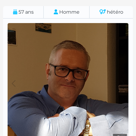
57
ans
Homme
hétéro