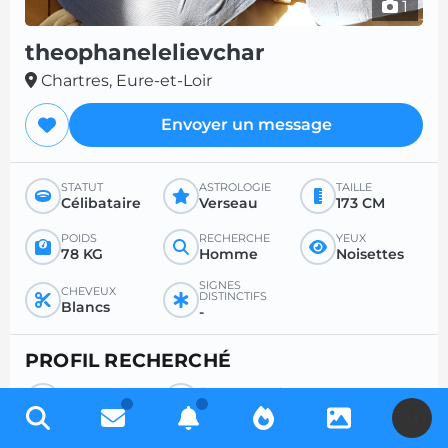
1
theophanelelievchar
Chartres, Eure-et-Loir
Envoyer un message
STATUT
ASTROLOGIE
TAILLE
Célibataire
Verseau
173 CM
POIDS
RECHERCHE
YEUX
78 KG
Homme
Noisettes
SIGNES
CHEVEUX
DISTINCTIFS
Blancs
-
PROFIL RECHERCHÉ
RECHERCHE
ÂGE SOUHAITÉ
Femme
-
U