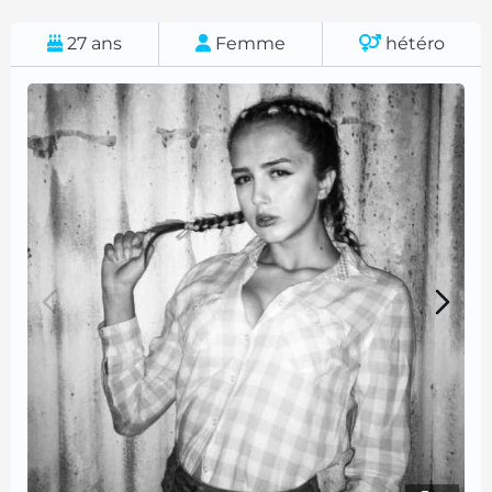
27
ans
Femme
hétéro