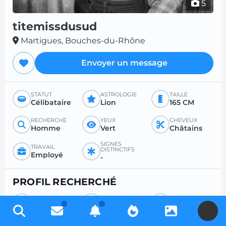
5
titemissdusud
Martigues, Bouches-du-Rhône
Envoyer un message
STATUT
ASTROLOGIE
TAILLE
Célibataire
Lion
165 CM
RECHERCHE
YEUX
CHEVEUX
Homme
Vert
Châtains
SIGNES
TRAVAIL
DISTINCTIFS
Employé
-
PROFIL RECHERCHÉ
RECHERCHE
POUR
ÂGE SOUHAITÉ
Homme
Amour
-
U