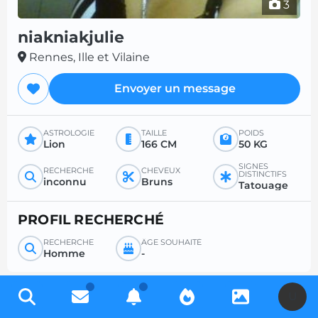
3
niakniakjulie
Rennes, Ille et Vilaine
Envoyer un message
ASTROLOGIE
TAILLE
POIDS
Lion
166 CM
50 KG
SIGNES
RECHERCHE
CHEVEUX
DISTINCTIFS
inconnu
Bruns
Tatouage
PROFIL RECHERCHÉ
RECHERCHE
ÂGE SOUHAITÉ
Homme
-
U
Inscrivez-vous gratuitement pour accéder à des