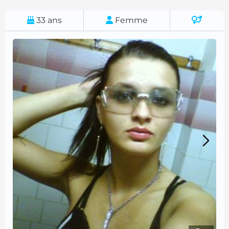
33
ans
Femme