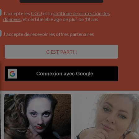
J'accepte les
CGU
et la
politique de protection des
données
, et certifie être âgé de plus de 18 ans
J'accepte de recevoir les offres partenaires
C‘EST PARTI !
Connexion avec Google